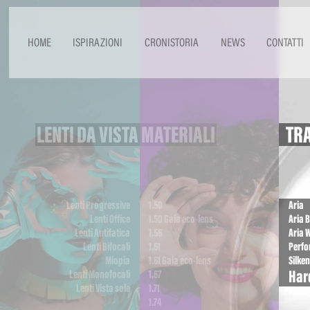
HOME
ISPIRAZIONI
CRONISTORIA
NEWS
CONTATTI
LENTI DA VISTA
MATERIALI
TRA
Lenti Progressive
1.50
Aria
Lenti Office
1.50 Gaia eco-lens
Aria B
Lenti Antifatica
1.56
Aria 
Lenti Bifocali
1.61
Perf
Miopia
1.61 Gaia eco-lens
Silken
Har
Lenti Monofocali
1.67
Lenti Vista sole
1.71
1.74