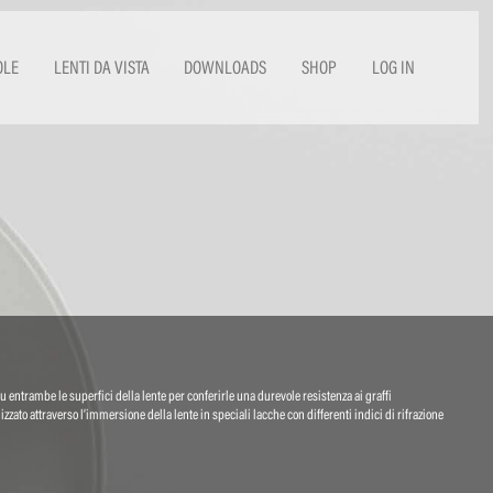
OLE
LENTI DA VISTA
DOWNLOADS
SHOP
LOG IN
u entrambe le superfici della lente per conferirle una durevole resistenza ai graffi
zzato attraverso l’immersione della lente in speciali lacche con differenti indici di rifrazione