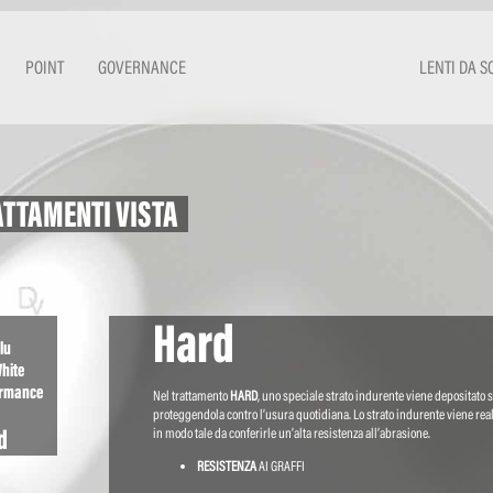
POINT
GOVERNANCE
LENTI DA S
TTAMENTI VISTA
Hard
lu
White
ormance
Nel trattamento
HARD
, uno speciale strato indurente viene depositato s
proteggendola contro l’usura quotidiana. Lo strato indurente viene reali
d
in modo tale da conferirle un’alta resistenza all’abrasione.
RESISTENZA
AI GRAFFI