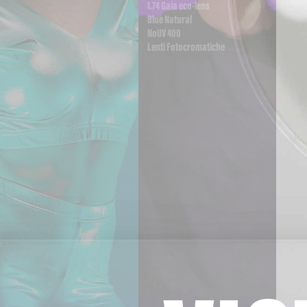
1.74 Gaia eco-lens
Blue Natural
NoUV 400
Lenti Fotocromatiche