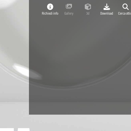
Richiedi info
Gallery
3d
Download
Cerca otti