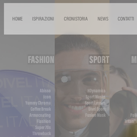
HOME
ISPIRAZIONI
CRONISTORIA
NEWS
CONTATTI
FASHION
SPORT
M
Abisso
HDynamics
Icon
Sport Masks
Yummy Chroma
Sport Lenses
Coffee Break
Divel Sport
Armocoating
Fusion Mask
Pol
Flashion
Tritan™ 
Super 70s
Throwback