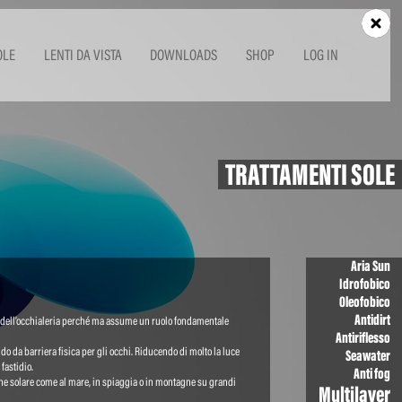
OLE
LENTI DA VISTA
DOWNLOADS
SHOP
LOG IN
TRATTAMENTI SOLE
Aria Sun
Idrofobico
Oleofobico
Antidirt
dell’occhialeria perché ma assume un ruolo fondamentale
Antiriflesso
gendo da barriera fisica per gli occhi. Riducendo di molto la luce
Seawater
fastidio.
Anti fog
zione solare come al mare, in spiaggia o in montagne su grandi
Multilayer