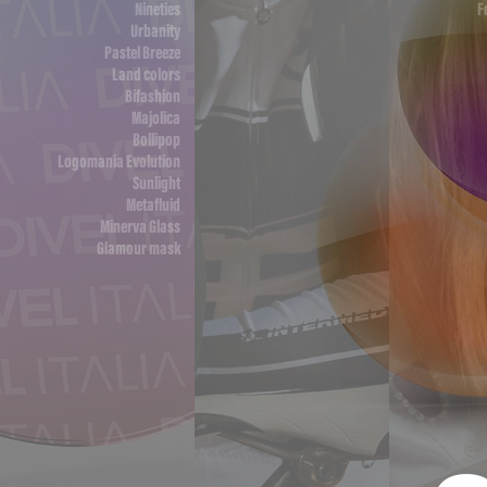
Nineties
F
Urbanity
Pastel Breeze
Land colors
Bifashion
Majolica
Bollipop
Logomania Evolution
Sunlight
Metafluid
Minerva Glass
Glamour mask