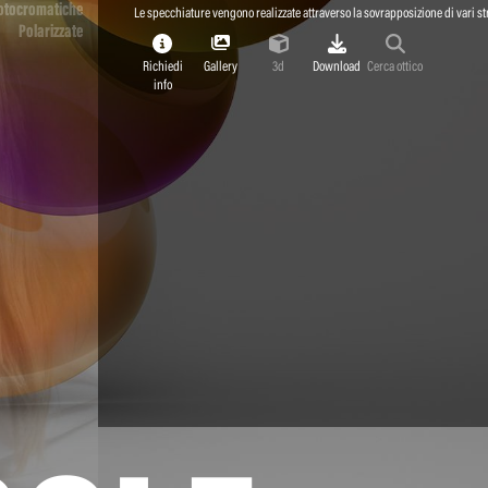
otocromatiche
Le specchiature vengono realizzate attraverso la sovrapposizione di vari str
Polarizzate
Richiedi
Gallery
3d
Download
Cerca ottico
info