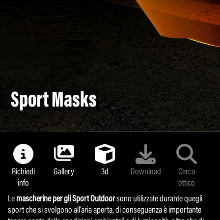
Sport Masks
Sport Masks
Richiedi
Richiedi
Gallery
Gallery
3d
3d
Download
Download
Cerca
Cerca
info
info
ottico
ottico
Le
Le
mascherine per gli Sport Outdoor
mascherine per gli Sport Outdoor
sono utilizzate durante quegli
sono utilizzate durante quegli
sport che si svolgono all’aria aperta, di conseguenza è importante
sport che si svolgono all’aria aperta, di conseguenza è importante