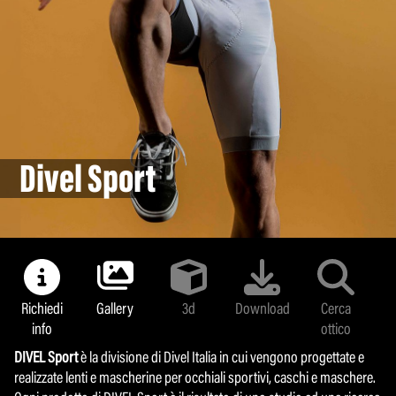
Divel Sport
Divel Sport
Richiedi
Richiedi
Gallery
Gallery
3d
3d
Download
Download
Cerca
Cerca
info
info
ottico
ottico
DIVEL Sport
DIVEL Sport
è la divisione di Divel Italia in cui vengono progettate e
è la divisione di Divel Italia in cui vengono progettate e
realizzate lenti e mascherine per occhiali sportivi, caschi e maschere.
realizzate lenti e mascherine per occhiali sportivi, caschi e maschere.