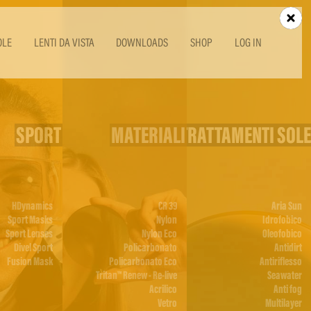
OLE
LENTI DA VISTA
DOWNLOADS
SHOP
LOG IN
SPORT
MATERIALI
TRATTAMENTI SOLE
HDynamics
CR 39
Aria Sun
Sport Masks
Nylon
Idrofobico
Sport Lenses
Nylon Eco
Oleofobico
Divel Sport
Policarbonato
Antidirt
Fusion Mask
Policarbonato Eco
Antiriflesso
Tritan™ Renew - Re-live
Seawater
Acrilico
Anti fog
Vetro
Multilayer