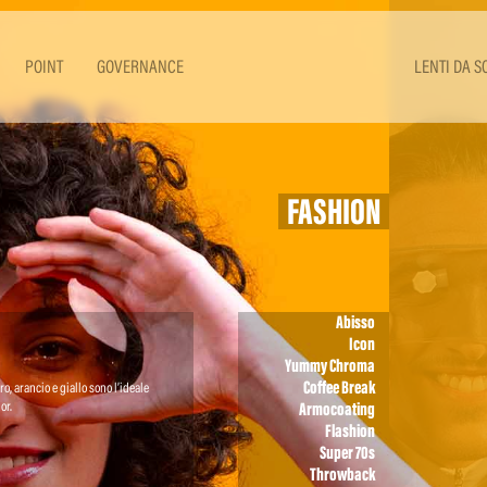
POINT
GOVERNANCE
LENTI DA S
FASHION
Abisso
Icon
Yummy Chroma
Coffee Break
ro, arancio e giallo sono l’ideale
or.
Armocoating
Flashion
Super 70s
Throwback