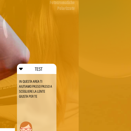
Fotocromatiche
Polarizzate
TEST
IN QUESTA AREA TI
AIUTIAMO PASSO PASSO A
SCEGLIERE LA LENTE
GIUSTA PER TE