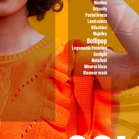
Nineties
Urbanity
Pastel Breeze
Land colors
Bifashion
Majolica
Bollipop
Logomania Evolution
Sunlight
Metafluid
Minerva Glass
Glamour mask