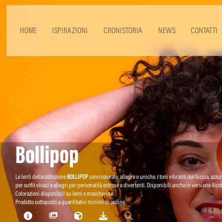
HOME
ISPIRAZIONI
CRONISTORIA
NEWS
CONTATTI
Bollipop
Le lenti della collezione
BOLLIPOP
sono colorate, allegre e uniche. I toni vibranti del fucsia, azzur
per outfit vivaci e allegri per personalità estrose e divertenti. Disponibili anche in versione Bicol
Colorazioni disponibili su lenti o mascherine.
Prodotto sottoposto a quantitativi minimi di ordine.