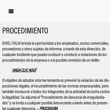

PROCEDIMIENTO
DI­VEL ITA­LIA brin­da la opor­tu­ni­dad a los em­plea­dos, so­cios co­mer­cia­les,
pro­vee­do­res y otros su­je­tos de in­for­mar, a través de esta di­rección, de
cual­quier in­ci­den­te que pue­da con­du­cir o con­du­cir a vio­la­cio­nes de los
pro­ce­di­mien­tos de la em­pre­sa o a la po­si­ble co­mi­sión de un de­li­to:
HAGA CLIC AQUÍ
El ob­je­ti­vo de adop­tar esta he­rra­mien­ta es pre­ve­nir la vio­la­ción de las dis­
po­si­cio­nes le­ga­les, el in­cum­pli­mien­to de las nor­mas em­pre­sa­ria­les, pero
tam­bién in­vo­lu­crar a to­dos los in­te­gran­tes de la ac­ti­vi­dad de lu­cha con­tra
la ile­ga­li­dad. Se ad­jun­ta el "Pro­ce­di­mien­to de de­nun­cia de irre­gu­la­ri­da­
des" y se in­vi­ta a cual­quier po­si­ble de­nun­cian­te a leer­lo an­tes de pre­sen­
tar cual­quier de­nun­cia. >
PRO­CE­DU­RA