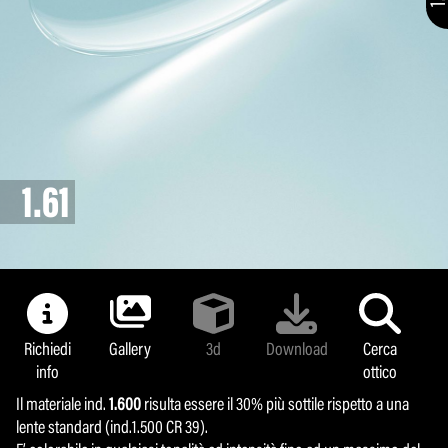
NoUV 400
Lenti Fotocromatiche
1.61
1.61
Richiedi
Richiedi
Gallery
Gallery
3d
3d
Download
Download
Cerca
Cerca
info
info
ottico
ottico
Il materiale ind.
Il materiale ind.
1.600
1.600
risulta essere il 30% più sottile rispetto a una
risulta essere il 30% più sottile rispetto a una
lente standard (ind.1.500 CR 39).
lente standard (ind.1.500 CR 39).