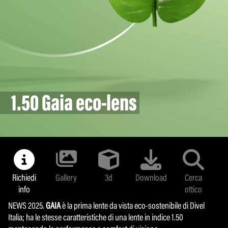
NoUV 400
Lenti Fotocromatiche
1.50 Gaia eco-lens
1.50 Gaia eco-lens
Richiedi
Richiedi
Gallery
Gallery
3d
3d
Download
Download
Cerca
Cerca
info
info
ottico
ottico
NEWS 2025.
NEWS 2025.
GAIA
GAIA
è la prima lente da vista eco-sostenibile di Divel
è la prima lente da vista eco-sostenibile di Divel
Italia; ha le stesse caratteristiche di una lente in indice 1.50
Italia; ha le stesse caratteristiche di una lente in indice 1.50