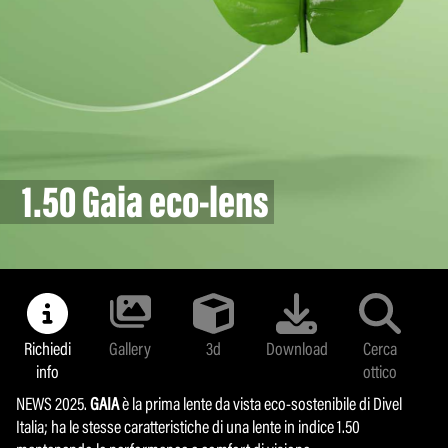
NoUV 400
Lenti Fotocromatiche
1.50 Gaia eco-lens
1.50 Gaia eco-lens
Richiedi
Richiedi
Gallery
Gallery
3d
3d
Download
Download
Cerca
Cerca
info
info
ottico
ottico
NEWS 2025.
NEWS 2025.
GAIA
GAIA
è la prima lente da vista eco-sostenibile di Divel
è la prima lente da vista eco-sostenibile di Divel
Italia; ha le stesse caratteristiche di una lente in indice 1.50
Italia; ha le stesse caratteristiche di una lente in indice 1.50