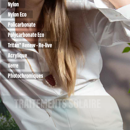
Nylon
Nylon Eco
Policarbonate
Polycarbonate Eco
Tritan™ Renew - Re-live
Acrylique
Verre
Photochromiques
TRAITEMENTS SOLAIRE