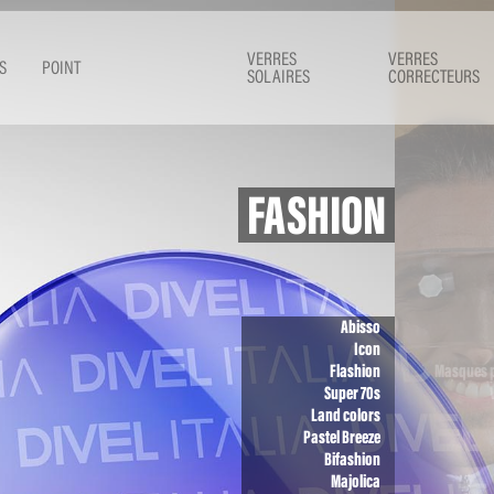
VERRES
VERRES
S
POINT
SOLAIRES
CORRECTEURS
FASHION
Abisso
Icon
Flashion
Masques p
Super 70s
Land colors
Pastel Breeze
Bifashion
Majolica