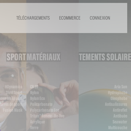
TÉLÉCHARGEMENTS
ECOMMERCE
CONNEXION
SPORT
MATÉRIAUX
TRAITEMENTS SOLAIRE
HDynamics
CR 39
Aria Sun
Divel Sport
Nylon
Hydrophobe
our les sports
Nylon Eco
Oleophobe
Verres de sport
Policarbonate
Antisalissures
Fusion Mask
Polycarbonate Eco
Antireflet
Tritan™ Renew - Re-live
Antibuèe
Acrylique
Seawater
Verre
Multicouche