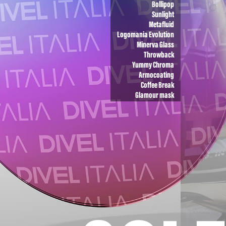
Bollipop
Sunlight
Metafluid
Logomania Evolution
Minerva Glass
Throwback
Yummy Chroma
Armocoating
Coffee Break
Glamour mask