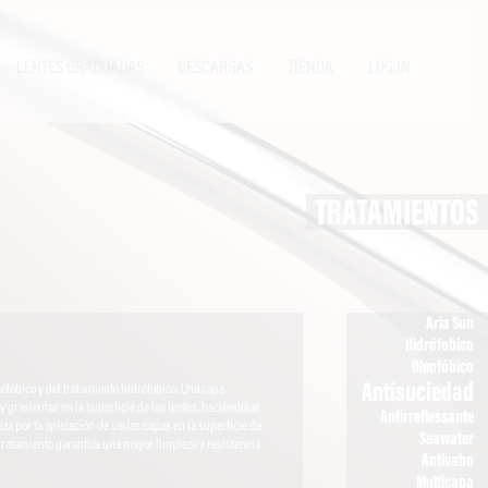
LENTES GRADUADAS
DESCARGAS
TIENDA
LOG IN
TRATAMIENTOS
Aria Sun
Hidrófobico
Oleofóbico
Antisuciedad
eófobico y del tratamiento hidrófobico. Una capa
 grasientas en la superficie de las lentes, haciéndolas
Antirreflessante
iza por la aplicación de varias capas en la superficie de
Seawater
e tratamiento garantiza una mayor limpieza y resistencia
Antivaho
Multicapa