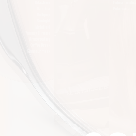
Bifashion
Fotocromátic
Majolica
Polarizadas
Bollipop
Sunlight
Metafluid
Yummy Chroma
Armocoating
Coffee Break
Glamour mask