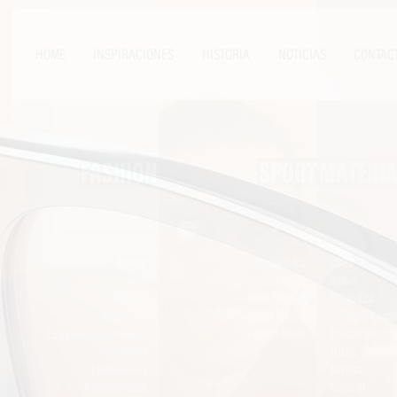
HOME
INSPIRACIONES
HISTORIA
NOTICIAS
CONTAC
FASHION
SPORT
MATERIA
Abisso
HDynamics
CR 39
Icon
Divel Sport
Nylon
Flashion
Sport lenses
Nylon Eco
Super 70s
Sport Masks
Policarbonat
Logomania Evolution
Fusion Mask
Policarbonato
Urbanity
Tritan™ Renew 
Land colors
Acrílico
Pastel Breeze
Mineral