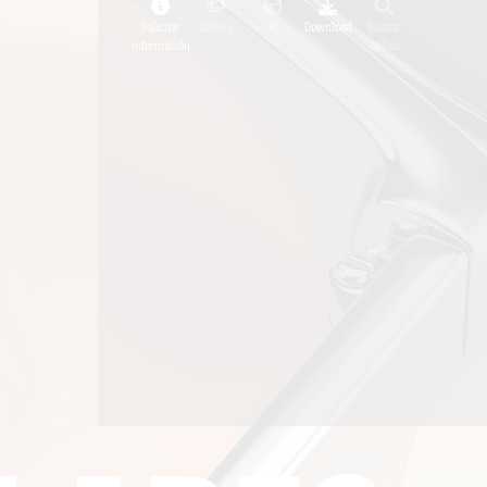
as
Solicitar
Gallery
3d
Download
Buscar
información
optico