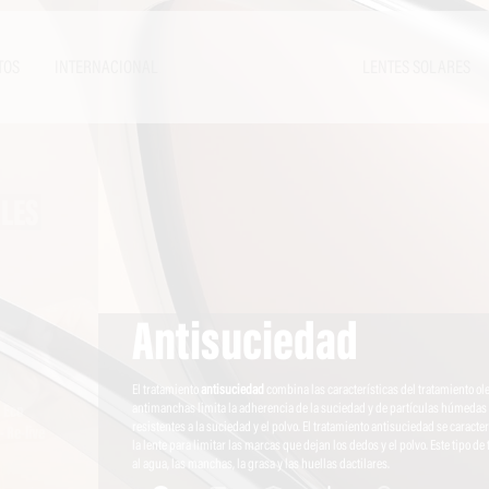
TOS
INTERNACIONAL
LENTES SOLARES
LES
Antisuciedad
o
El tratamiento
antisuciedad
combina las características del tratamiento ol
antimanchas limita la adherencia de la suciedad y de partículas húmedas y
 Eco
resistentes a la suciedad y el polvo. El tratamiento antisuciedad se caracter
- Re-live
la lente para limitar las marcas que dejan los dedos y el polvo. Este tipo d
al agua, las manchas, la grasa y las huellas dactilares.