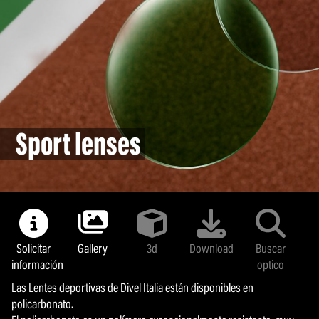
Sport lenses
Sport lenses
Solicitar
Solicitar
Gallery
Gallery
3d
3d
Download
Download
Buscar
Buscar
información
información
optico
optico
Las Lentes deportivas de Divel Italia están disponibles en
Las Lentes deportivas de Divel Italia están disponibles en
policarbonato.
policarbonato.