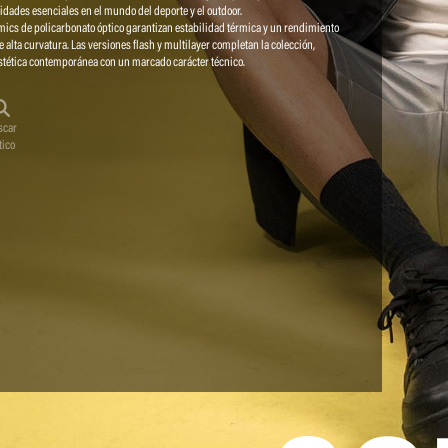
lidades esenciales en el mundo del deporte y el outdoor.
amics de policarbonato óptico garantizan estabilidad térmica y un rendimiento
alta curvatura. Las versiones flash y multilayer completan la colección,
stética contemporánea con un marcado carácter técnico.
scar
tico