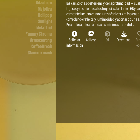
Bifashion
las variaciones del terreno y de la profundidad — cua
Majolica
Ligeras y resistentes a los impactos, las lentes HDyn
constante incluso en monturas técnicas y máscaras de 
Bollipop
controlando reflejos y luminosidad y aportando una e
Sunlight
Producto sujeto a cantidades mínimas de pedido.
Metafluid
Yummy Chroma
Armocoating
Solicitar
Gallery
3d
Download
Bu
información
op
Coffee Break
Glamour mask