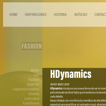
HOME
INSPIRACIONES
HISTORIA
NOTICIAS
CONTAC
FASHION
HDynamics
Abisso
Icon
Flashion
Super 70s
NEWS MIDO 2026
HDynamics
introduce una nueva forma de ver el movim
Logomania Evolution
policarbonato de Divel Italia que transforma la tecnolo
Urbanity
cada detalle.
Land colors
Desarrolladas con una fórmula cromática de alta defi
Pastel Breeze
espectral para amplificar el contraste visual, ofreci