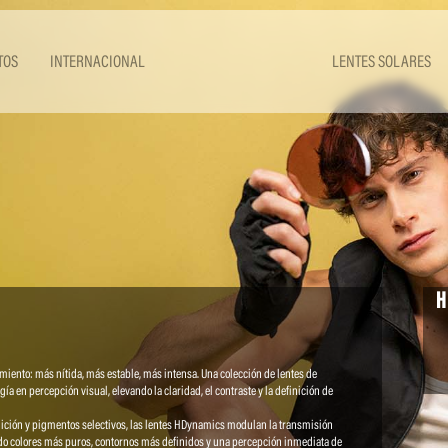
TOS
INTERNACIONAL
LENTES SOLARES
H
iento: más nítida, más estable, más intensa. Una colección de lentes de
gía en percepción visual, elevando la claridad, el contraste y la definición de
nición y pigmentos selectivos, las lentes HDynamics modulan la transmisión
endo colores más puros, contornos más definidos y una percepción inmediata de