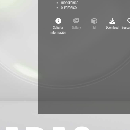
HIDROFÓBICO
OLEOFÓBICO
Solicitar
Gallery
3d
Download
Buscar
información