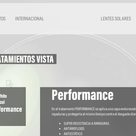
TOS
INTERNACIONAL
LENTES SOLARES
TAMIENTOS VISTA
Performance
White
zul
formance
En el tratamiento PERFORMANCE se aplica una capa endurecedora
rayaduras y protegerla al mismo tiempo contra el desgaste diar
SUPER RESISTENCIA A RAYADURAS
ANTIRREFLEJOS
ANTIESTÁTICO