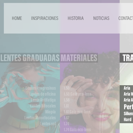
HOME
INSPIRACIONES
HISTORIA
NOTICIAS
CONTAC
LENTES GRADUADAS
MATERIALES
TRA
Lentes Progresivas
1.50
Aria
Lentes de oficina
1.50 Gaia eco-lens
Aria 
Lente Antifatiga
1.56
Aria A
Per
Lentes Bifocales
1.61
Miopía
1.61 Gaia eco-lens
Silken
Lentes Monofocales
1.67
Hard
Lentes sol
1.74
1.74 Gaia eco-lens