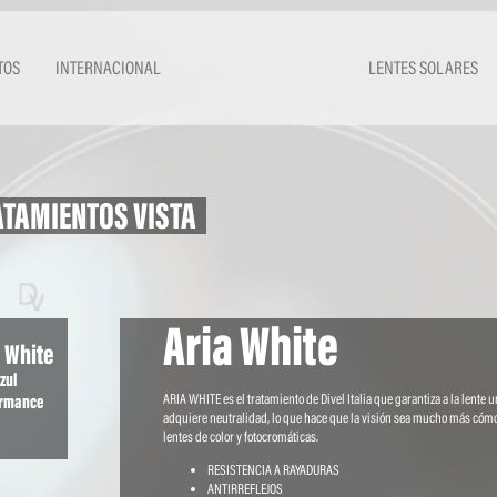
TOS
INTERNACIONAL
LENTES SOLARES
TAMIENTOS VISTA
Aria White
a White
zul
ARIA WHITE es el tratamiento de Divel Italia que garantiza a la lente
ormance
adquiere neutralidad, lo que hace que la visión sea mucho más cómoda 
lentes de color y fotocromáticas.
RESISTENCIA A RAYADURAS
ANTIRREFLEJOS