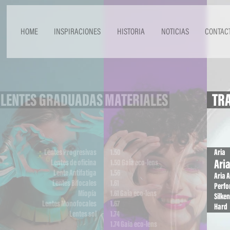
HOME
INSPIRACIONES
HISTORIA
NOTICIAS
CONTAC
LENTES GRADUADAS
MATERIALES
TRA
Lentes Progresivas
1.50
Aria
Ari
Lentes de oficina
1.50 Gaia eco-lens
Lente Antifatiga
1.56
Aria A
Lentes Bifocales
1.61
Perf
Miopía
1.61 Gaia eco-lens
Silken
Lentes Monofocales
1.67
Hard
Lentes sol
1.74
1.74 Gaia eco-lens