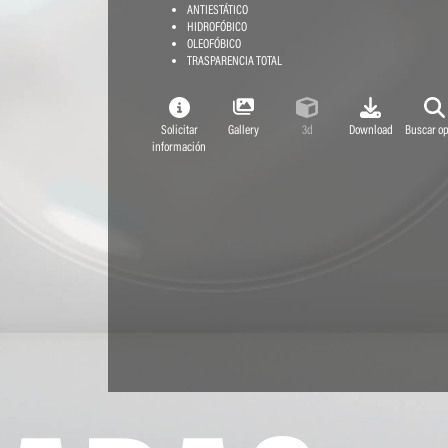
ANTIESTÁTICO
HIDROFÓBICO
OLEOFÓBICO
TRASPARENCIA TOTAL
Solicitar
Gallery
3d
Download
Buscar op
información