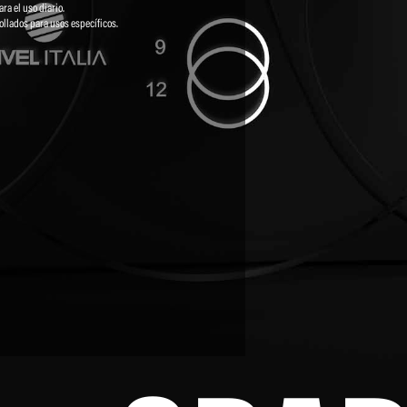
ra el uso diario.
llados para usos específicos.