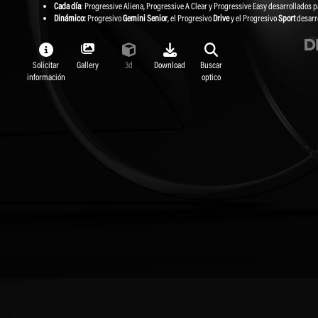
Cada día
: Progressive Aliena, Progressive A Clear y Progressive Easy desarrollados pa
Dinámico:
Progresivo
Gemini Senior
, el Progresivo
Drive
y el Progresivo
Sport
desarro
Solicitar
Gallery
3d
Download
Buscar
información
optico