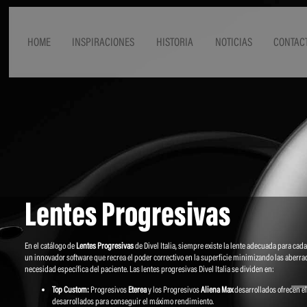
HOME
INSPIRACIONES
HISTORIA
NOTICIAS
CONTAC
Lentes Progresivas
En el catálogo de
Lentes Progresivas
de Divel Italia, siempre existe la lente adecuada para ca
un innovador software que recrea el poder correctivo en la superficie minimizando las aberra
necesidad específica del paciente. Las lentes progresivas Divel Italia se dividen en:
Top Custom:
Progresivos
Eterea
y los Progresivos
Aliena Max
desarrollados ofrecen e
desarrollados para conseguir el máximo rendimiento.