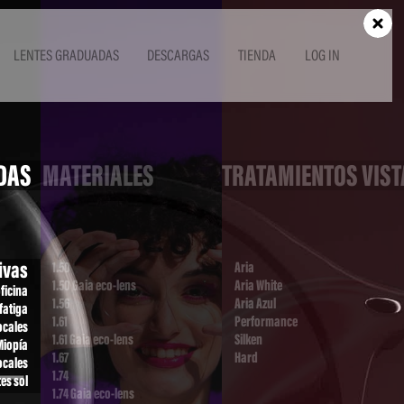
LENTES GRADUADAS
DESCARGAS
TIENDA
LOG IN
DAS
MATERIALES
TRATAMIENTOS VIST
ivas
1.50
Aria
1.50 Gaia eco-lens
Aria White
ficina
1.56
Aria Azul
fatiga
1.61
Performance
ocales
1.61 Gaia eco-lens
Silken
Miopía
1.67
Hard
ocales
1.74
es sol
1.74 Gaia eco-lens