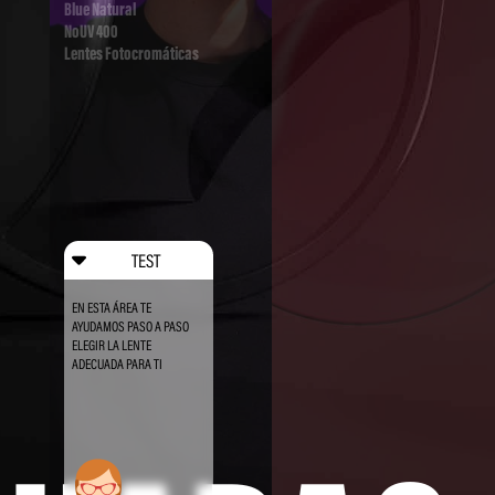
Blue Natural
NoUV 400
Lentes Fotocromáticas
TEST
EN ESTA ÁREA TE
AYUDAMOS PASO A PASO
ELEGIR LA LENTE
ADECUADA PARA TI