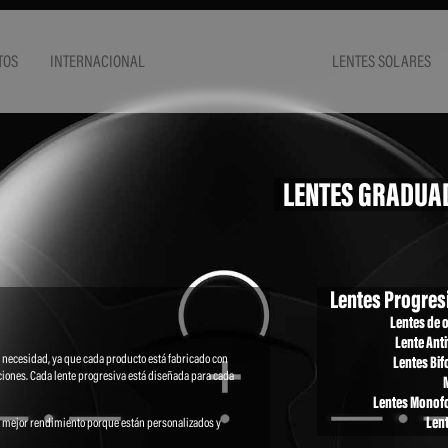
TOS
INTERNACIONAL
LENTES SOLARES
LENTES GRADUA
Lentes Progres
Lentes de o
Lente Anti
da necesidad, ya que cada producto está fabricado con
Lentes Bif
ciones. Cada lente progresiva está diseñada para cada
Lentes Monof
Lent
l mejor rendimiento porque están personalizados y