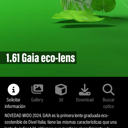
Lentes Fotocromáticas
1.61 Gaia eco-lens
1.61 Gaia eco-lens
Solicitar
Solicitar
Gallery
Gallery
3d
3d
Download
Download
Buscar
Buscar
información
información
optico
optico
NOVEDAD MIDO 2024. GAIA es la primera lente graduada eco-
NOVEDAD MIDO 2024. GAIA es la primera lente graduada eco-
sostenible de Divel Italia; tiene las mismas características que una
sostenible de Divel Italia; tiene las mismas características que una