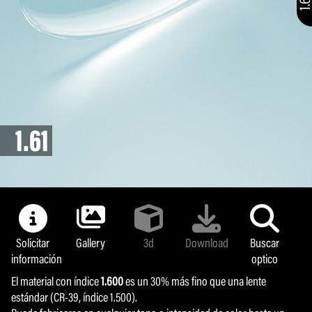
Lentes Fotocromáticas
1.61
1.61
Solicitar
Solicitar
Gallery
Gallery
3d
3d
Download
Download
Buscar
Buscar
información
información
optico
optico
El material con índice
El material con índice
1.600
1.600
es un 30% más fino que una lente
es un 30% más fino que una lente
estándar (CR-39, índice 1.500).
estándar (CR-39, índice 1.500).