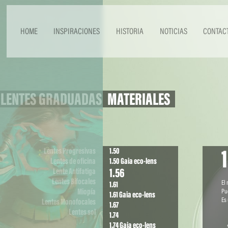
HOME
INSPIRACIONES
HISTORIA
NOTICIAS
CONTAC
LENTES GRADUADAS
MATERIALES
Lentes Progresivas
1.50
Lentes de oficina
1.50 Gaia eco-lens
1.56
Lente Antifatiga
Lentes Bifocales
El 
1.61
Miopía
Pu
1.61 Gaia eco-lens
Es 
Lentes Monofocales
1.67
Lentes sol
1.74
1.74 Gaia eco-lens