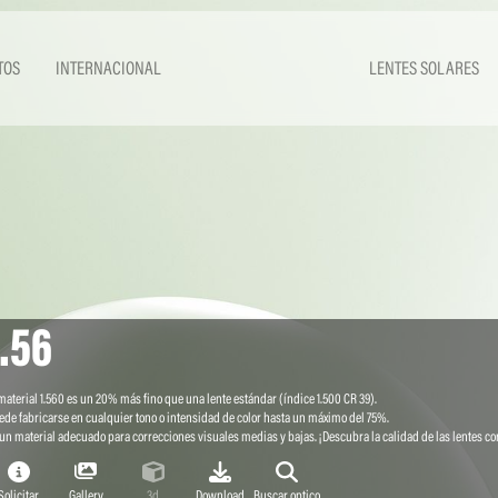
TOS
INTERNACIONAL
LENTES SOLARES
1.56
material 1.560 es un 20% más fino que una lente estándar (índice 1.500 CR 39).
ede fabricarse en cualquier tono o intensidad de color hasta un máximo del 75%.
un material adecuado para correcciones visuales medias y bajas. ¡Descubra la calidad de las lentes co
Solicitar
Gallery
3d
Download
Buscar optico