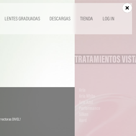
LENTES GRADUADAS
DESCARGAS
TIENDA
LOG IN
TRATAMIENTOS VIST
Aria
Aria White
Aria Azul
Performance
Silken
rrectoras DIVEL!
Hard