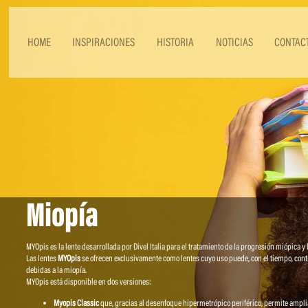
HOME
INSPIRACIONES
HISTORIA
NOTICIAS
CONTAC
Miopía
MYOpis es la lente desarrollada por Divel Italia para el tratamiento de la progresión miópica y 
Las lentes
MYOpis
se ofrecen exclusivamente como lentes cuyo uso puede, con el tiempo, contr
debidas a la miopía.
MYOpis está disponible en dos versiones:
Myopis Classic
que, gracias al desenfoque hipermetrópico periférico, permite ampliar 