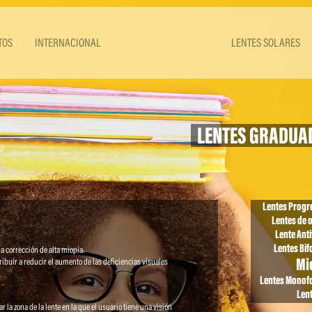
TOS
INTERNACIONAL
LENTES SOLARES
LENTES GRADUA
Lentes Progr
Lentes de o
Lente Anti
Lentes Bif
la corrección de alta miopía.
Mi
ibuir a reducir el aumento de las deficiencias visuales
Lentes Monof
Lent
la zona de la lente en la que el usuario tiene una visión