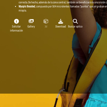
correcta. De hecho, además de la zona central, también se beneficiará de una visión c
Myopis Boosted
, compuesto por 504 microlentes llamadas "puntos" que se graban en 
miopía.
Solicitar
Gallery
3d
Download
Buscar optico
información