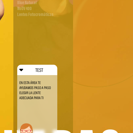
Blue Natural
NoUV 400
Lentes Fotocromáticas
TEST
EN ESTA ÁREA TE
AYUDAMOS PASO A PASO
ELEGIR LA LENTE
ADECUADA PARA TI