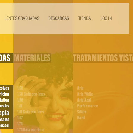
LENTES GRADUADAS
DESCARGAS
TIENDA
LOG IN
DAS
MATERIALES
TRATAMIENTOS VIST
esivas
1.50
Aria
ficina
1.50 Gaia eco-lens
Aria White
fatiga
1.56
Aria Azul
ocales
1.61
Performance
opía
1.61 Gaia eco-lens
Silken
1.67
Hard
ocales
1.74
es sol
1.74 Gaia eco-lens