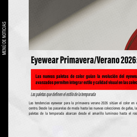
MENÚ DE NOTICIAS
Eyewear Primavera/Verano 2026: 
Las nuevas paletas de color guían la evolución del eyewe
avanzados permiten integrar estilo y calidad visual en las co
Las paletas que definen el estilo de la temporada
Las tendencias eyewear para la primavera verano 2026 sitúan el color en 
delicado, del verde natural al azul océano y a los tonos terracota. No se trata solo 
centro. Desde las pasarelas de moda hasta las nuevas colecciones de gafas, l
estética: el color se convierte también en una parte integral de las lentes solares
paletas de la temporada abarcan desde el amarillo luminoso hasta el ro