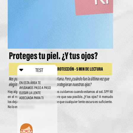
Proteges tu piel. ¿Y tus ojos?
SALUD VISUAL - LENTES Y PROTECCIÓN - 5 MIN DE LECTURA
TEST
Nos ponemos protector solar cada mañana. Pero ¿cuándo fue la última vez que
EN ESTA ÁREA TE
elegimos unas lentes que realmente protegieran nuestros ojos?
AYUDAMOS PASO A PASO
Hay algo extraño en la forma en que nos cuidamos cuando estamos al sol. SPF 50
ELEGIR LA LENTE
en el rostro, sombrero, sombra siempre que sea posible. ¿Y los ojos? A menudo
ADECUADA PARA TI
los dejamos expuestos, convencidos de que cualquier lente oscura es suficiente.
No lo es. Casi nunca.