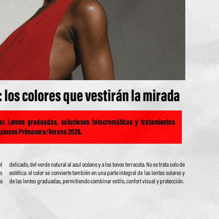
los colores que vestirán la mirada
ar. Lentes graduadas, soluciones fotocromáticas y tratamientos
lecciones Primavera/Verano 2026.
el
de
as
 y
sa
de las lentes graduadas, permitiendo combinar estilo, confort visual y protección.